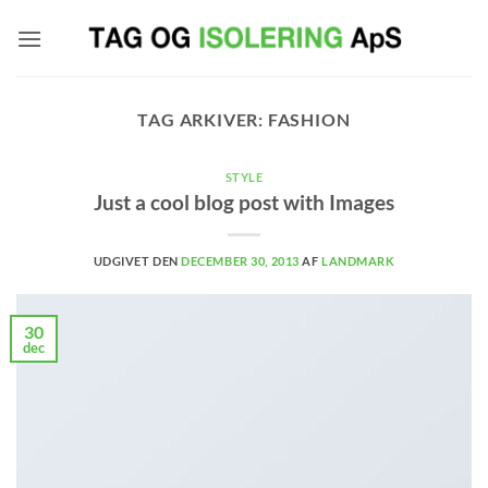
Fortsæt
til
indhold
TAG ARKIVER:
FASHION
STYLE
Just a cool blog post with Images
UDGIVET DEN
DECEMBER 30, 2013
AF
LANDMARK
30
dec