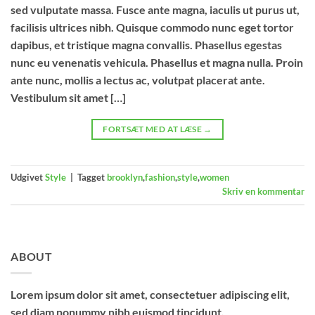
sed vulputate massa. Fusce ante magna, iaculis ut purus ut,
facilisis ultrices nibh. Quisque commodo nunc eget tortor
dapibus, et tristique magna convallis. Phasellus egestas
nunc eu venenatis vehicula. Phasellus et magna nulla. Proin
ante nunc, mollis a lectus ac, volutpat placerat ante.
Vestibulum sit amet […]
FORTSÆT MED AT LÆSE
→
Udgivet
Style
|
Tagget
brooklyn
,
fashion
,
style
,
women
Skriv en kommentar
ABOUT
Lorem ipsum dolor sit amet, consectetuer adipiscing elit,
sed diam nonummy nibh euismod tincidunt.