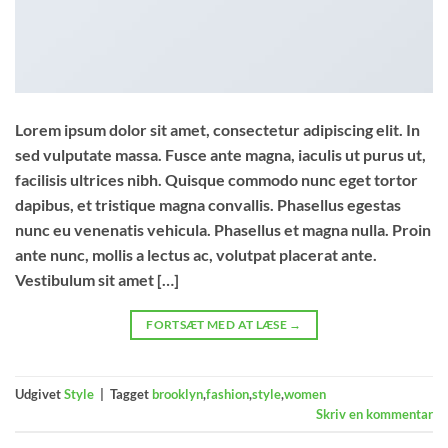
Lorem ipsum dolor sit amet, consectetur adipiscing elit. In
sed vulputate massa. Fusce ante magna, iaculis ut purus ut,
facilisis ultrices nibh. Quisque commodo nunc eget tortor
dapibus, et tristique magna convallis. Phasellus egestas
nunc eu venenatis vehicula. Phasellus et magna nulla. Proin
ante nunc, mollis a lectus ac, volutpat placerat ante.
Vestibulum sit amet […]
FORTSÆT MED AT LÆSE
→
Udgivet
Style
|
Tagget
brooklyn
,
fashion
,
style
,
women
Skriv en kommentar