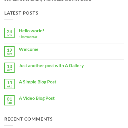
LATEST POSTS
Hello world!
24
nov
til
1 kommentar
Hello
world!
Welcome
19
nov
Ingen
kommentarer
til
Just another post with A Gallery
13
Welcome
okt
Ingen
kommentarer
til
A Simple Blog Post
13
Just
another
okt
Ingen
post
kommentarer
with
til
A
A Video Blog Post
01
A
Gallery
Simple
jan
Ingen
Blog
kommentarer
Post
til
A
RECENT COMMENTS
Video
Blog
Post