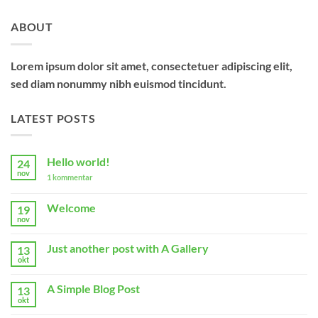
ABOUT
Lorem ipsum dolor sit amet, consectetuer adipiscing elit,
sed diam nonummy nibh euismod tincidunt.
LATEST POSTS
Hello world!
24
nov
til
1 kommentar
Hello
world!
Welcome
19
nov
Ingen
kommentarer
til
Just another post with A Gallery
13
Welcome
okt
Ingen
kommentarer
til
A Simple Blog Post
13
Just
another
okt
Ingen
post
kommentarer
with