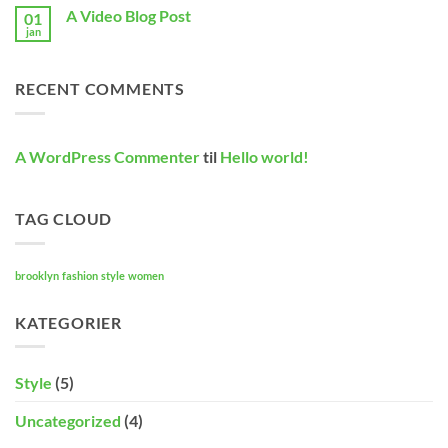
til
A
A Video Blog Post
01
A
Gallery
Simple
jan
Ingen
Blog
kommentarer
Post
til
A
RECENT COMMENTS
Video
Blog
Post
A WordPress Commenter
til
Hello world!
TAG CLOUD
brooklyn
fashion
style
women
KATEGORIER
Style
(5)
Uncategorized
(4)