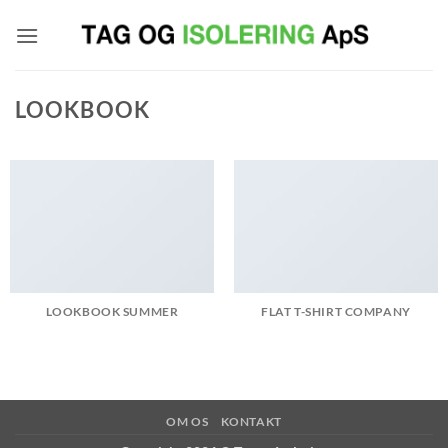
Fortsæt
til
indhold
LOOKBOOK
LOOKBOOK SUMMER
FLAT T-SHIRT COMPANY
OM OS
KONTAKT